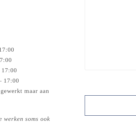
17:00
17:00
 17:00
– 17:00
[cf7sr-recaptcha]
f gewerkt maar aan
we werken soms ook