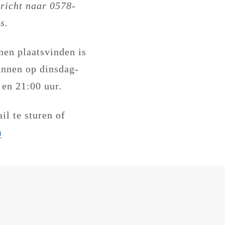
richt naar 0578-
s.
nen plaatsvinden is
annen op dinsdag-
 en 21:00 uur.
l te sturen of
n