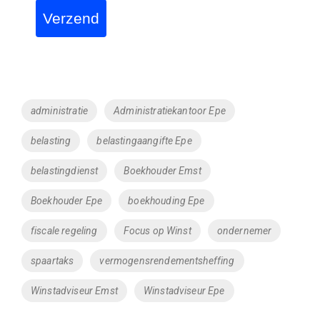
Verzend
Tags
administratie
Administratiekantoor Epe
belasting
belastingaangifte Epe
belastingdienst
Boekhouder Emst
Boekhouder Epe
boekhouding Epe
fiscale regeling
Focus op Winst
ondernemer
spaartaks
vermogensrendementsheffing
Winstadviseur Emst
Winstadviseur Epe