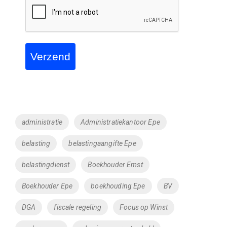
Verzend
Tags
administratie
Administratiekantoor Epe
belasting
belastingaangifte Epe
belastingdienst
Boekhouder Emst
Boekhouder Epe
boekhouding Epe
BV
DGA
fiscale regeling
Focus op Winst