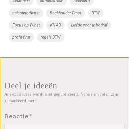
Acumulus
administratie
belasting
belastingdienst
Boekhouder Emst
BTW
Focus op Winst
KNAB
Liefde voor je bedrijf
profit first
regels BTW
Deel je ideeën
Je e-mailadres wordt niet gepubliceerd.
Vereiste velden zijn
gemarkeerd met
*
Reactie
*